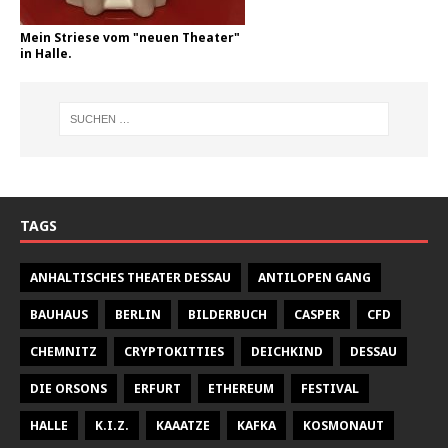
Mein Striese vom "neuen Theater"
in Halle.
TAGS
ANHALTISCHES THEATER DESSAU
ANTILOPEN GANG
BAUHAUS
BERLIN
BILDERBUCH
CASPER
CFD
CHEMNITZ
CRYPTOKITTIES
DEICHKIND
DESSAU
DIE ORSONS
ERFURT
ETHEREUM
FESTIVAL
HALLE
K.I.Z.
KAAATZE
KAFKA
KOSMONAUT