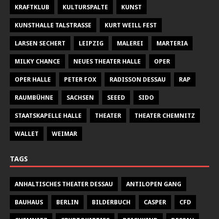
KRAFTKLUB
KULTURSPALTE
KUNST
KUNSTHALLE TALSTRASSE
KURT WEILL FEST
LARSEN SECHERT
LEIPZIG
MALEREI
MARTERIA
MILKY CHANCE
NEUES THEATER HALLE
OPER
OPER HALLE
PETER FOX
RADISSON DESSAU
RAP
RAUMBÜHNE
SACHSEN
SEEED
SIDO
STAATSKAPELLE HALLE
THEATER
THEATER CHEMNITZ
WALLET
WEIMAR
TAGS
ANHALTISCHES THEATER DESSAU
ANTILOPEN GANG
BAUHAUS
BERLIN
BILDERBUCH
CASPER
CFD