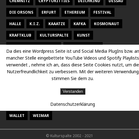
CHEMNITZ
CRYPTOKITTIES
DEICHKIND
DESSAU
DIE ORSONS
ERFURT
ETHEREUM
FESTIVAL
HALLE
K.I.Z.
KAAATZE
KAFKA
KOSMONAUT
KRAFTKLUB
KULTURSPALTE
KUNST
KUNSTHALLE TALSTRASSE
KURT WEILL FEST
Da dies eine Wordpress Seite ist und Social Media PlugIns bzw. a
mancher Stelle eingebettete YouTube Videos und Spotify Playlists
LARSEN SECHERT
LEIPZIG
MALEREI
MARTERIA
verwendet , nehme ich an, dass diese Seite Cookies nutzt, um die
MILKY CHANCE
NEUES THEATER HALLE
OPER
Nutzerfreundlichkeit zu verbessern. Mit der weiteren Verwendung
stimmen Sie dem zu.
OPER HALLE
PETER FOX
RADISSON DESSAU
RAP
Verstanden
RAUMBÜHNE
SACHSEN
SEEED
SIDO
Datenschutzerklärung
STAATSKAPELLE HALLE
THEATER
THEATER CHEMNITZ
WALLET
WEIMAR
© Kulturspalte 2002 - 2021