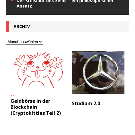
Der Kreislauf des Seins – ein philosophischer
Ansatz
ARCHIV
++
++
Geldbörse in der
Studium 2.0
Blockchain
(Cryptokitties Teil 2)