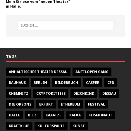
Mein Striese vom "neuen Theater"
in Halle.
TAGS
ANHALTISCHES THEATER DESSAU
ANTILOPEN GANG
BAUHAUS
BERLIN
BILDERBUCH
CASPER
CFD
CHEMNITZ
CRYPTOKITTIES
DEICHKIND
DESSAU
DIE ORSONS
ERFURT
ETHEREUM
FESTIVAL
HALLE
K.I.Z.
KAAATZE
KAFKA
KOSMONAUT
KRAFTKLUB
KULTURSPALTE
KUNST