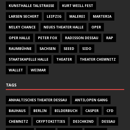
KUNSTHALLE TALSTRASSE
KURT WEILL FEST
LARSEN SECHERT
LEIPZIG
MALEREI
MARTERIA
MILKY CHANCE
NEUES THEATER HALLE
OPER
OPER HALLE
PETER FOX
RADISSON DESSAU
RAP
RAUMBÜHNE
SACHSEN
SEEED
SIDO
STAATSKAPELLE HALLE
THEATER
THEATER CHEMNITZ
WALLET
WEIMAR
TAGS
ANHALTISCHES THEATER DESSAU
ANTILOPEN GANG
BAUHAUS
BERLIN
BILDERBUCH
CASPER
CFD
CHEMNITZ
CRYPTOKITTIES
DEICHKIND
DESSAU