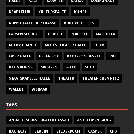
HALLE
K.I.Z.
KAAATZE
KAFKA
KOSMONAUT
KRAFTKLUB
KULTURSPALTE
KUNST
KUNSTHALLE TALSTRASSE
KURT WEILL FEST
LARSEN SECHERT
LEIPZIG
MALEREI
MARTERIA
MILKY CHANCE
NEUES THEATER HALLE
OPER
OPER HALLE
PETER FOX
RADISSON DESSAU
RAP
RAUMBÜHNE
SACHSEN
SEEED
SIDO
STAATSKAPELLE HALLE
THEATER
THEATER CHEMNITZ
WALLET
WEIMAR
TAGS
ANHALTISCHES THEATER DESSAU
ANTILOPEN GANG
BAUHAUS
BERLIN
BILDERBUCH
CASPER
CFD