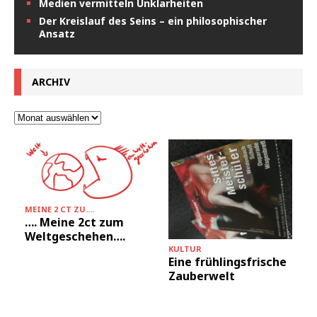
Medien vermitteln Unklarheiten
Der Kreislauf des Seins – ein philosophischer
Ansatz
ARCHIV
MEINE 2 CT ZU....
…. Meine 2ct zum
Weltgeschehen….
KULTUR
D
Eine frühlingsfrische
Zauberwelt