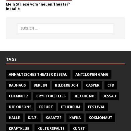
Mein Striese vom "neuen Theater"
in Halle.
TAGS
ANHALTISCHES THEATER DESSAU
ANTILOPEN GANG
BAUHAUS
BERLIN
BILDERBUCH
CASPER
CFD
CHEMNITZ
CRYPTOKITTIES
DEICHKIND
DESSAU
DIE ORSONS
ERFURT
ETHEREUM
FESTIVAL
HALLE
K.I.Z.
KAAATZE
KAFKA
KOSMONAUT
KRAFTKLUB
KULTURSPALTE
KUNST