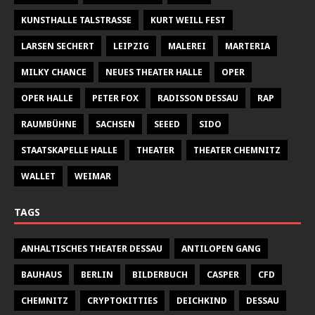
KUNSTHALLE TALSTRASSE
KURT WEILL FEST
LARSEN SECHERT
LEIPZIG
MALEREI
MARTERIA
MILKY CHANCE
NEUES THEATER HALLE
OPER
OPER HALLE
PETER FOX
RADISSON DESSAU
RAP
RAUMBÜHNE
SACHSEN
SEEED
SIDO
STAATSKAPELLE HALLE
THEATER
THEATER CHEMNITZ
WALLET
WEIMAR
TAGS
ANHALTISCHES THEATER DESSAU
ANTILOPEN GANG
BAUHAUS
BERLIN
BILDERBUCH
CASPER
CFD
CHEMNITZ
CRYPTOKITTIES
DEICHKIND
DESSAU