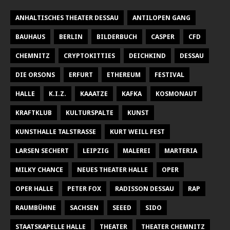
ANHALTISCHES THEATER DESSAU
ANTILOPEN GANG
BAUHAUS
BERLIN
BILDERBUCH
CASPER
CFD
CHEMNITZ
CRYPTOKITTIES
DEICHKIND
DESSAU
DIE ORSONS
ERFURT
ETHEREUM
FESTIVAL
HALLE
K.I.Z.
KAAATZE
KAFKA
KOSMONAUT
KRAFTKLUB
KULTURSPALTE
KUNST
KUNSTHALLE TALSTRASSE
KURT WEILL FEST
LARSEN SECHERT
LEIPZIG
MALEREI
MARTERIA
MILKY CHANCE
NEUES THEATER HALLE
OPER
OPER HALLE
PETER FOX
RADISSON DESSAU
RAP
RAUMBÜHNE
SACHSEN
SEEED
SIDO
STAATSKAPELLE HALLE
THEATER
THEATER CHEMNITZ