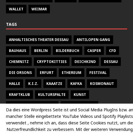
WALLET
WEIMAR
TAGS
ANHALTISCHES THEATER DESSAU
ANTILOPEN GANG
BAUHAUS
BERLIN
BILDERBUCH
CASPER
CFD
CHEMNITZ
CRYPTOKITTIES
DEICHKIND
DESSAU
DIE ORSONS
ERFURT
ETHEREUM
FESTIVAL
HALLE
K.I.Z.
KAAATZE
KAFKA
KOSMONAUT
KRAFTKLUB
KULTURSPALTE
KUNST
KUNSTHALLE TALSTRASSE
KURT WEILL FEST
Da dies eine Wordpress Seite ist und Social Media PlugIns bzw. a
mancher Stelle eingebettete YouTube Videos und Spotify Playlists
LARSEN SECHERT
LEIPZIG
MALEREI
MARTERIA
verwendet , nehme ich an, dass diese Seite Cookies nutzt, um die
MILKY CHANCE
NEUES THEATER HALLE
OPER
Nutzerfreundlichkeit zu verbessern. Mit der weiteren Verwendung