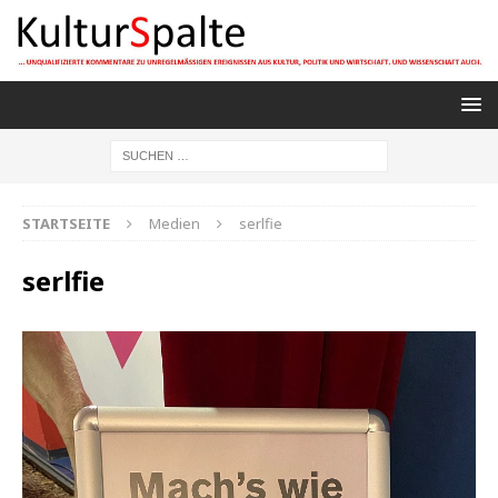
STARTSEITE
Medien
serlfie
serlfie