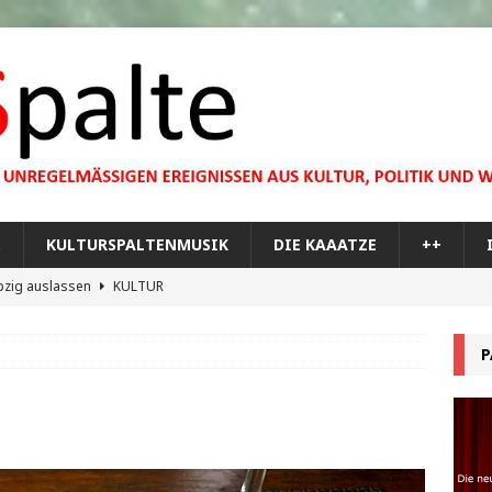
…
KULTURSPALTENMUSIK
DIE KAAATZE
++
pzig auslassen
KULTUR
dare you,
KULTUR
P
bilisierung der menschlichen Dummheit
KULTUR
 Materie im Planetarium
KULTUR
re Memorial Tour
++