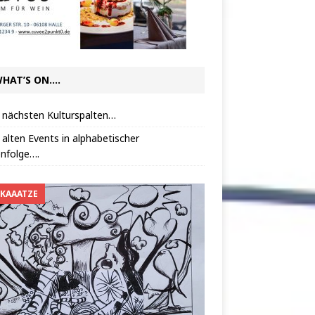
HAT’S ON….
 nächsten Kulturspalten…
 alten Events in alphabetischer
nfolge….
 KAAATZE