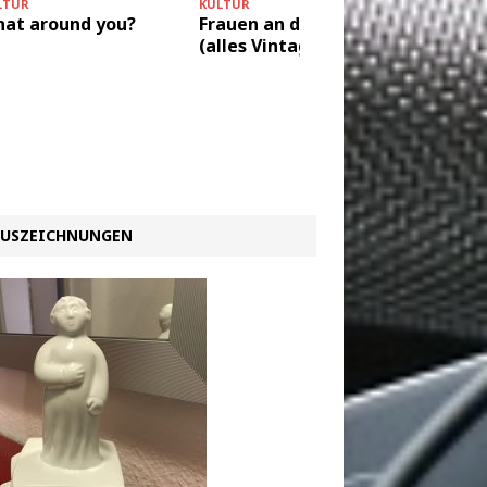
LTUR
KULTUR
at around you?
Frauen an die Macht
(alles Vintage)
KULTUR
Leise r
USZEICHNUNGEN