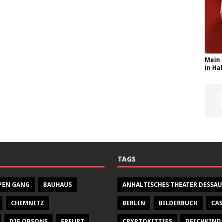
Mein 
in Hal
TAGS
PEN GANG
BAUHAUS
ANHALTISCHES THEATER DESSAU
CHEMNITZ
BERLIN
BILDERBUCH
CA
DIE ORSONS
ERFURT
CRYPTOKITTIES
DEICHKIND