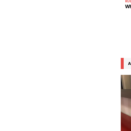
KU
Wh
A