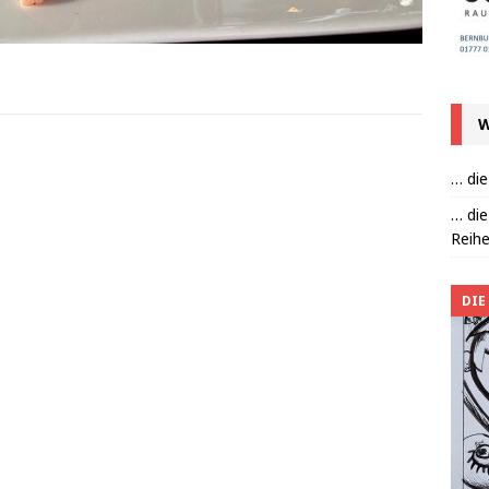
W
… die
… die
Reihe
DIE