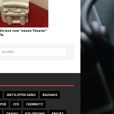
Striese vom "neuen Theater"
le.
ANTILOPEN GANG
BAUHAUS
SPER
CFD
CHEMNITZ
DESSAU
DIE ORSONS
ERFURT