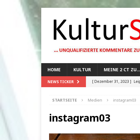
HOME
KULTUR
MEINE 2 CT ZU
[ Dezember 31, 2023 ]
Lei
NEWS TICKER
[ Oktober 29, 2023 ]
How 
STARTSEITE
Medien
instagram03
[ August 13, 2023 ]
Die Mo
[ August 12, 2023 ]
Dunkle
instagram03
[ Juli 20, 2024 ]
1920er Jah