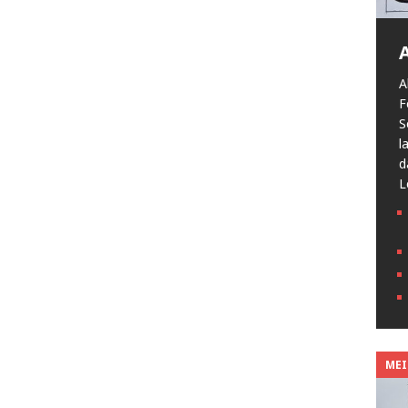
A
F
S
l
d
L
MEIN