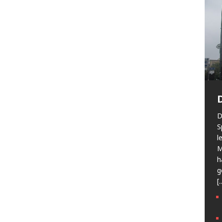
D
S
l
M
h
g
[.