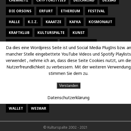
CHEMNITZ
CRYPTOKITTIES
DEICHKIND
DESSAU
DIE ORSONS
ERFURT
ETHEREUM
FESTIVAL
HALLE
K.I.Z.
KAAATZE
KAFKA
KOSMONAUT
KRAFTKLUB
KULTURSPALTE
KUNST
KUNSTHALLE TALSTRASSE
KURT WEILL FEST
Da dies eine Wordpress Seite ist und Social Media PlugIns bzw. a
mancher Stelle eingebettete YouTube Videos und Spotify Playlists
LARSEN SECHERT
LEIPZIG
MALEREI
MARTERIA
verwendet , nehme ich an, dass diese Seite Cookies nutzt, um die
MILKY CHANCE
NEUES THEATER HALLE
OPER
Nutzerfreundlichkeit zu verbessern. Mit der weiteren Verwendung
stimmen Sie dem zu.
OPER HALLE
PETER FOX
RADISSON DESSAU
RAP
Verstanden
RAUMBÜHNE
SACHSEN
SEEED
SIDO
Datenschutzerklärung
STAATSKAPELLE HALLE
THEATER
THEATER CHEMNITZ
WALLET
WEIMAR
© Kulturspalte 2002 - 2021