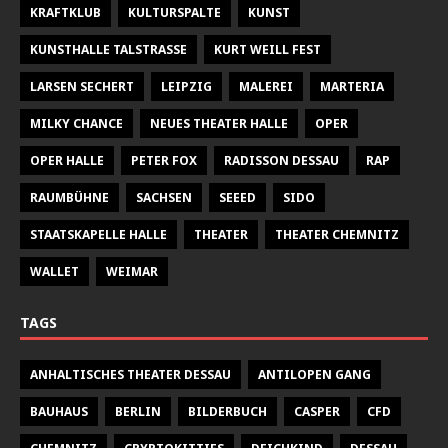
KRAFTKLUB
KULTURSPALTE
KUNST
KUNSTHALLE TALSTRASSE
KURT WEILL FEST
LARSEN SECHERT
LEIPZIG
MALEREI
MARTERIA
MILKY CHANCE
NEUES THEATER HALLE
OPER
OPER HALLE
PETER FOX
RADISSON DESSAU
RAP
RAUMBÜHNE
SACHSEN
SEEED
SIDO
STAATSKAPELLE HALLE
THEATER
THEATER CHEMNITZ
WALLET
WEIMAR
TAGS
ANHALTISCHES THEATER DESSAU
ANTILOPEN GANG
BAUHAUS
BERLIN
BILDERBUCH
CASPER
CFD