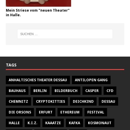
Mein Striese vom "neuen Theater"
in Halle.
TAGS
ANHALTISCHES THEATER DESSAU
ANTILOPEN GANG
BAUHAUS
BERLIN
BILDERBUCH
CASPER
CFD
CHEMNITZ
CRYPTOKITTIES
DEICHKIND
DESSAU
DIE ORSONS
ERFURT
ETHEREUM
FESTIVAL
HALLE
K.I.Z.
KAAATZE
KAFKA
KOSMONAUT